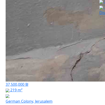
Dis
37,500,000 ₪
219 m²
German Colony, Jerusalem