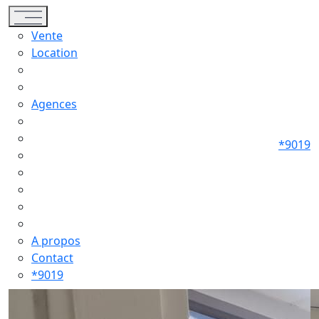
Toggle navigation
Vente
Location
Agences
*9019
A propos
Contact
*9019