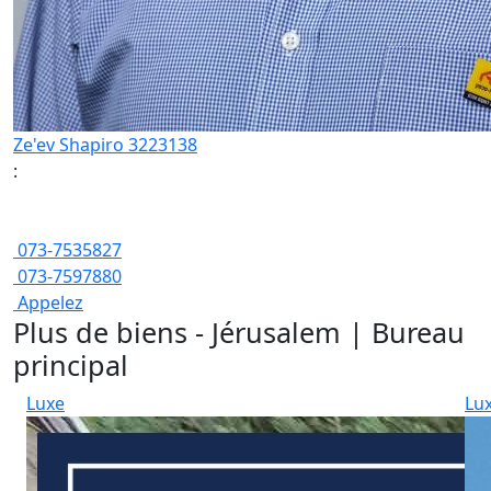
Ze'ev Shapiro 3223138
:
073-7535827
073-7597880
Appelez
Plus de biens - Jérusalem | Bureau
principal
Luxe
Lu