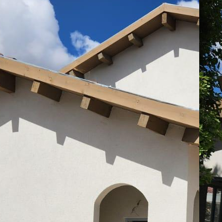
To
:
07
Ap