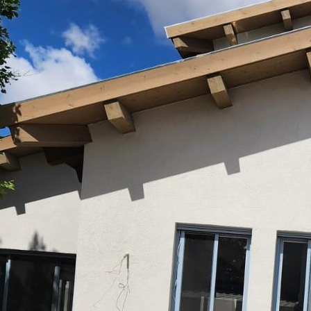
mer hofman
3-7026130
pelez