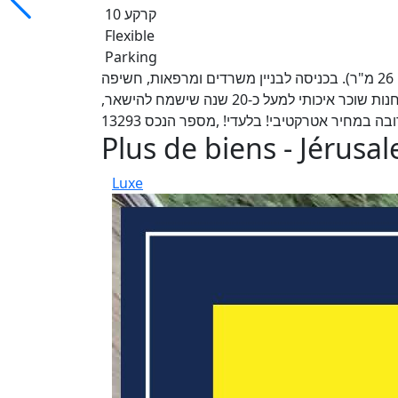
קרקע 10
Flexible
Parking
הזדמנות שלא תחזור! למכירה, חנות 79 מ"ר (53 מ"ר + גלריה 26 מ"ר). בכניסה לבניין משרדים ומרפאות, חשיפה
גבוהה, מיקום מרכזי ומבוקש, עם פוטנציאל עסקי אדיר. בחנות שוכר איכותי למעל כ-20 שנה שישמח להישאר,
ה במחיר אטרקטיבי! בלעדי! ,מספר הנכס 13293
Plus de biens - Jérusa
Luxe