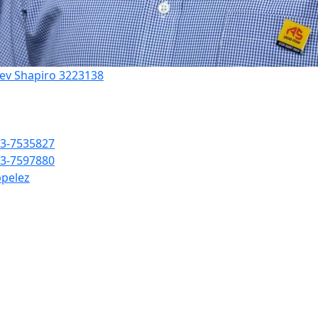
'ev Shapiro 3223138
3-7535827
3-7597880
pelez