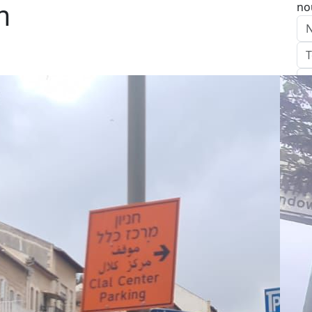
m
no
E