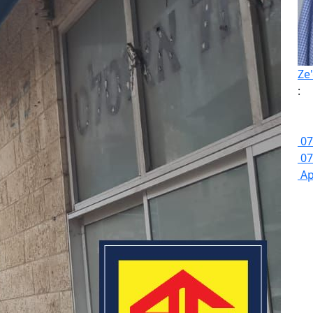
Ze
:
07
07
Ap