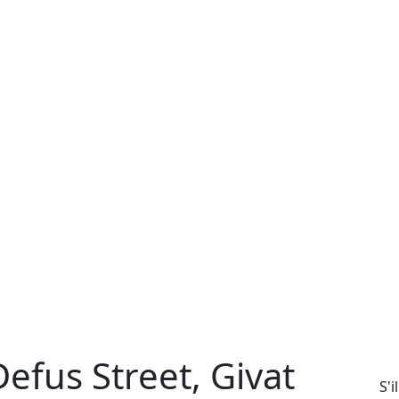
efus Street, Givat
S'