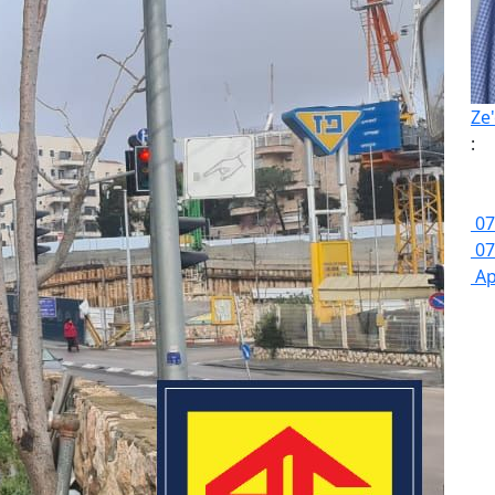
Ze
:
07
07
Ap