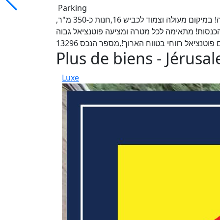
Parking
בכניסה לגבעת שאול (רח' בית הדפוס), חנות משופצת למכירה! במיקום מעולה וצמוד לכביש 16,חנות כ-350 מ"ר,
הכנסות! מתאימה לכל מטרה ומציעה פוטנציאל גבוה
נציאל רווחי בטווח הארוך!,מספר הנכס 13296
Plus de biens - Jérusa
Luxe