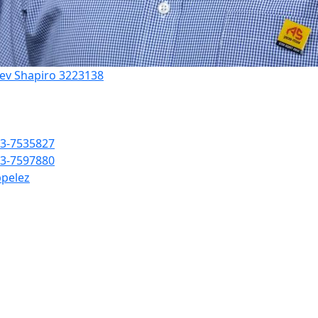
'ev Shapiro 3223138
3-7535827
3-7597880
pelez