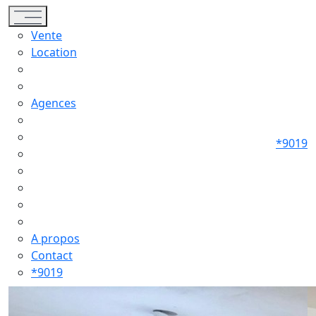
Toggle navigation
Vente
Location
Agences
*9019
A propos
Contact
*9019