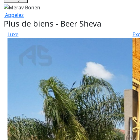
Appelez
Plus de biens - Beer Sheva
Luxe
Exc