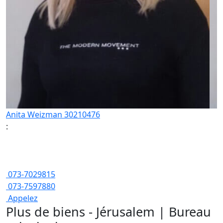
Anita Weizman 30210476
:
073-7029815
073-7597880
Appelez
Plus de biens - Jérusalem | Bureau