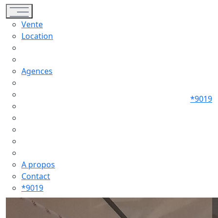
Toggle navigation
Vente
Location
Agences
*9019
A propos
Contact
*9019