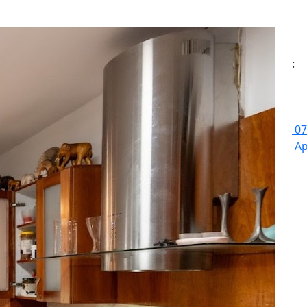
:
07
Ap