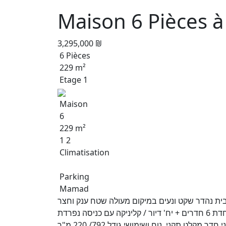
Maison 6 Pièces à
3,295,000 ₪
6 Pièces
229 m²
Etage 1
Maison
6
229 m²
1 2
Climatisation
Parking
Mamad
בית נהדר שקט ונעים במיקום מעולה שטח ענק וחצר
פרטית הגובלת בשטח ציבורי ירוק יחידת הורים ענקית ומיוחדת 6 חדרים + יח' דיור / קליניקה עם כניסה נפרדת
מטבח בסגנון כפרי חימום מרכזי על חשמל / סולר- יעיל וחסכוני חדר מקלט תקני, נוח ושימושי גודל 792/ 220 מ"ר