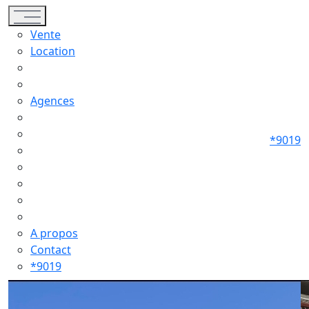
Toggle navigation
Vente
Location
Agences
*9019
A propos
Contact
*9019