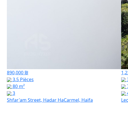
890,000 ₪
1,2
3.5 Pièces
3
80 m²
3
Shfar'am Street, Hadar HaCarmel, Haifa
Leo