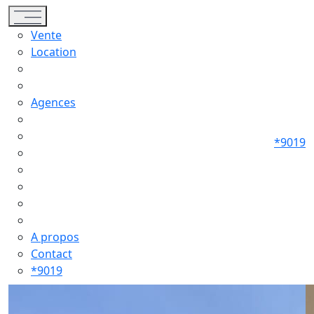
Toggle navigation
Vente
Location
Agences
*9019
A propos
Contact
*9019