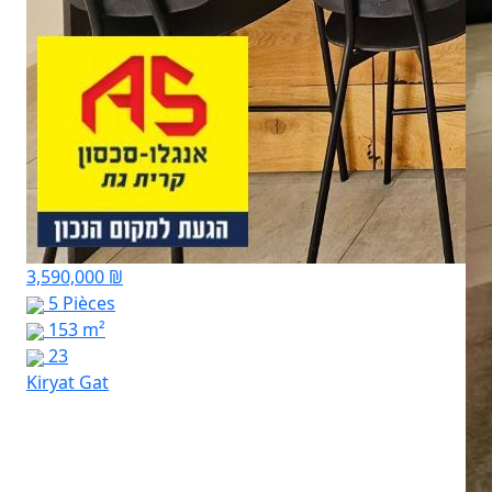
3,590,000 ₪
5 Pièces
153 m²
23
Kiryat Gat