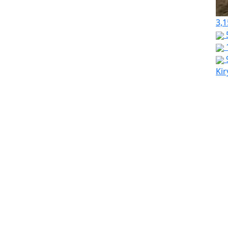
3,1
Kir