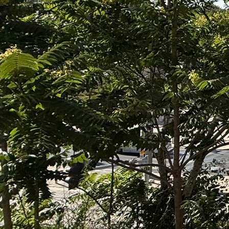
nnie Loval 3971771
3-7029302
3-7597880
pelez