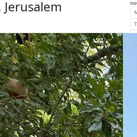
 Jerusalem
no
E