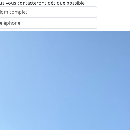
us vous contacterons dès que possible
nvoyer