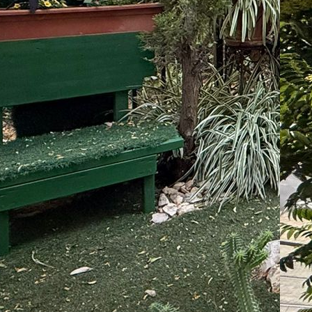
Be
:
07
07
Ap