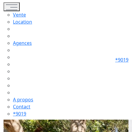
Toggle navigation
Vente
Location
Agences
*9019
A propos
Contact
*9019