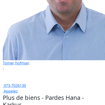
Tomer hofman
:
073-7026130
Appelez
Plus de biens - Pardes Hana -
Karkur