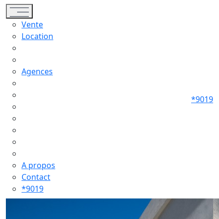
Toggle navigation
Vente
Location
Agences
*9019
A propos
Contact
*9019