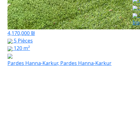
Ir
4,170,000 ₪
5 Pièces
120 m²
Pardes Hanna-Karkur, Pardes Hanna-Karkur