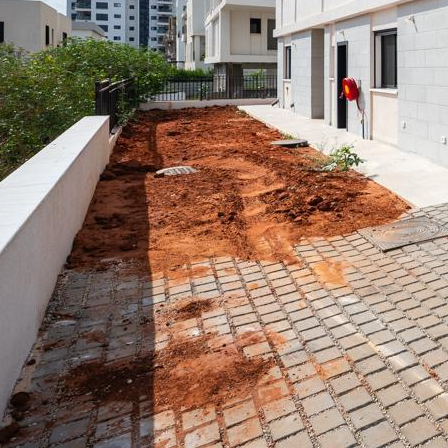
mer hofman
3-7026130
pelez