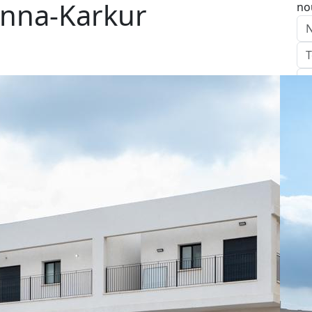
anna-Karkur
no
E