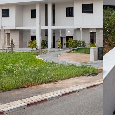
To
:
07
Ap