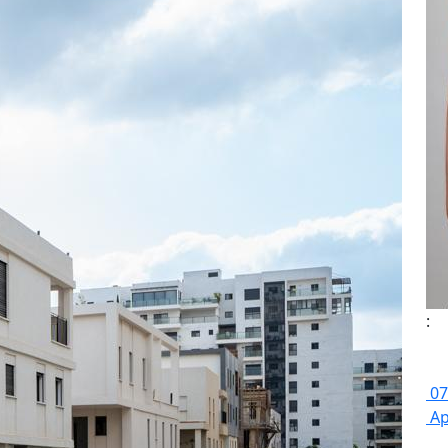
:
07
Ap