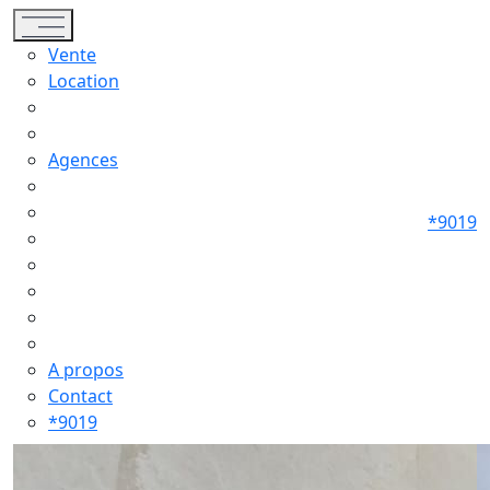
Toggle navigation
Vente
Location
Agences
*9019
A propos
Contact
*9019