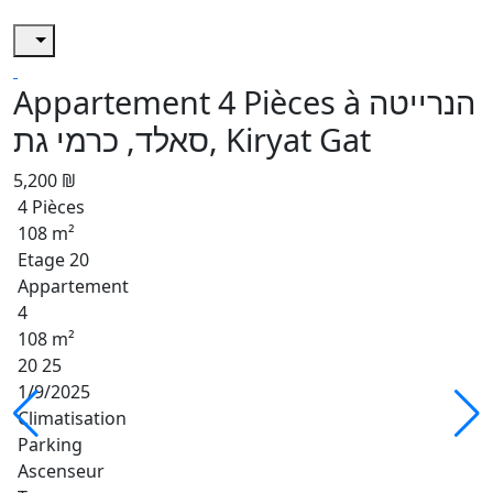
Appartement 4 Pièces à הנרייטה
סאלד, כרמי גת, Kiryat Gat
5,200 ₪
4 Pièces
108 m²
Etage 20
Appartement
4
108 m²
20 25
1/9/2025
Climatisation
Parking
Ascenseur