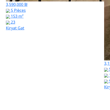
3,590,000 ₪
5 Pièces
153 m²
23
Kiryat Gat
3,1
Kir