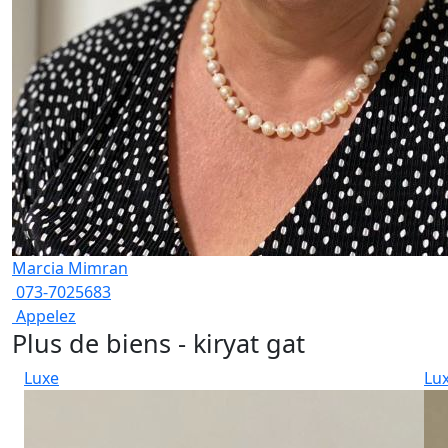
Marcia Mimran
073-7025683
Appelez
Plus de biens - kiryat gat
Luxe
Lu