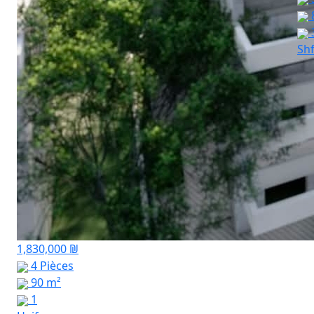
Shf
1,830,000 ₪
4 Pièces
90 m²
1