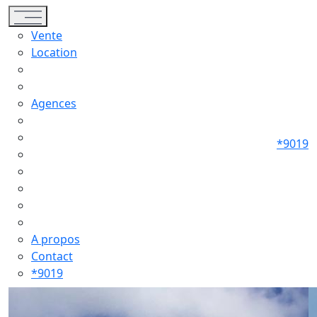
Toggle navigation
Vente
Location
Agences
*9019
A propos
Contact
*9019