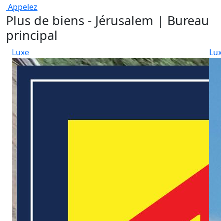
Appelez
Plus de biens - Jérusalem | Bureau
principal
Luxe
Lu