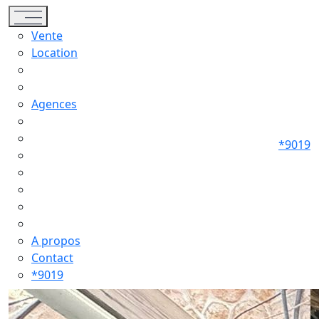
Toggle navigation
Vente
Location
Agences
*9019
A propos
Contact
*9019