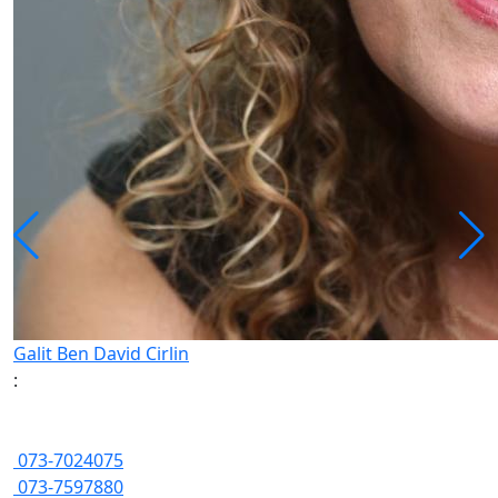
Galit Ben David Cirlin
:
073-7024075
073-7597880