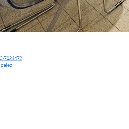
3-7024472
pelez