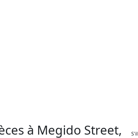
èces à Megido Street,
S'