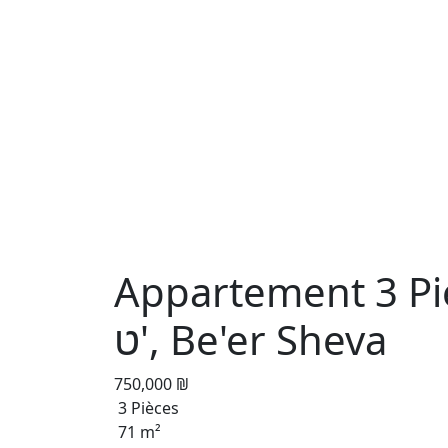
Appartement 3 Pi
ט', Be'er Sheva
750,000 ₪
3 Pièces
71 m²