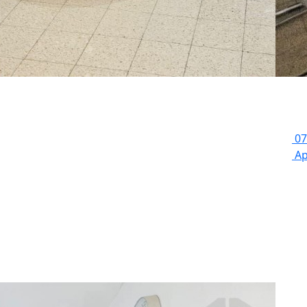
:
07
Ap