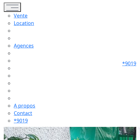
Toggle navigation
Vente
Location
Agences
*9019
A propos
Contact
*9019