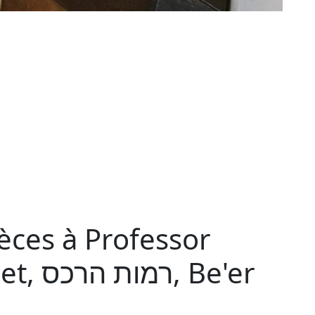
èces à Professor
 Be'er