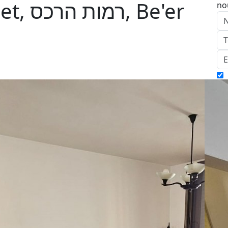
 Be'er
no
E