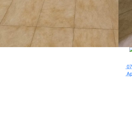
Av
:
07
Ap