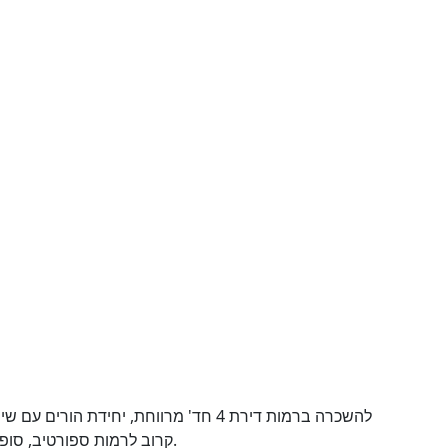
להשכרה ברמות דירת 4 חד' מרווחת, יחידת
קרוב לרמות ספורטיב, סופר, מאפייה, סופר פארם, קופ"ח, בתי ספר וגני ילדים.