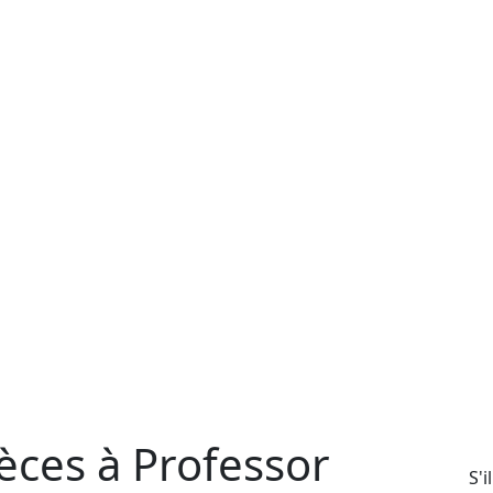
èces à Professor
S'