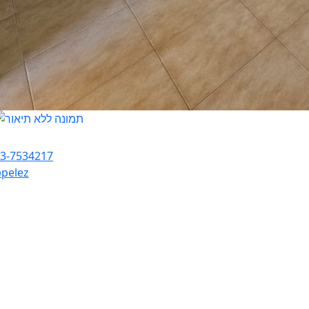
ital Marinuk
3-7534217
pelez