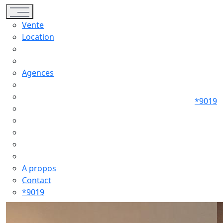
Toggle navigation
Vente
Location
Agences
*9019
A propos
Contact
*9019