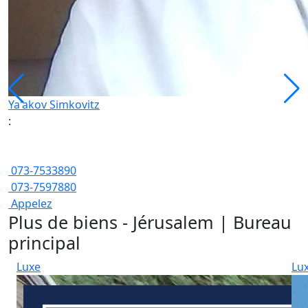
Ya'akov Simkovitz
:
073-7533890
073-7597880
Appelez
Plus de biens - Jérusalem | Bureau
principal
Luxe
Lu