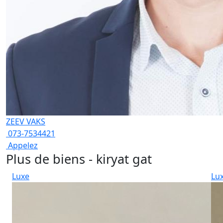
ZEEV VAKS
073-7534421
Appelez
Plus de biens - kiryat gat
Luxe
Lu