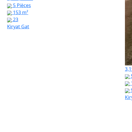
5 Pièces
153 m²
23
Kiryat Gat
3,1
Kir