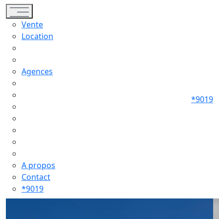
Toggle navigation
Vente
Location
Agences
*9019
A propos
Contact
*9019