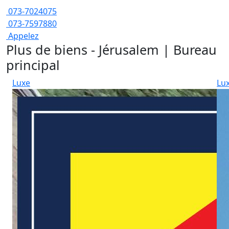
073-7024075
073-7597880
Appelez
Plus de biens - Jérusalem | Bureau
principal
Luxe
Lu