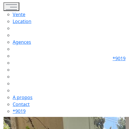
Toggle navigation
Vente
Location
Agences
*9019
A propos
Contact
*9019