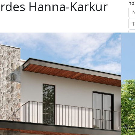
ardes Hanna-Karkur
no
E