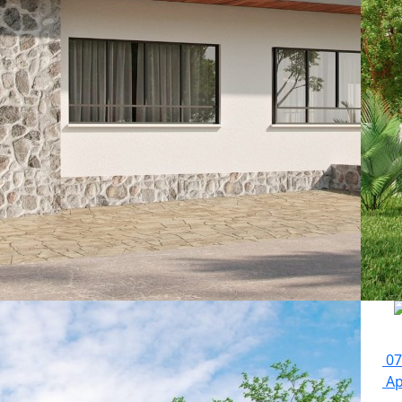
To
:
07
Ap