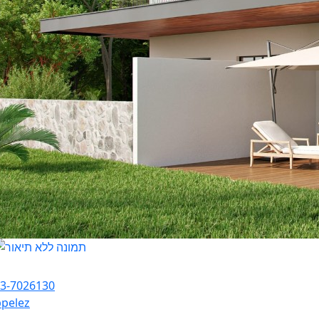
mer hofman
3-7026130
pelez