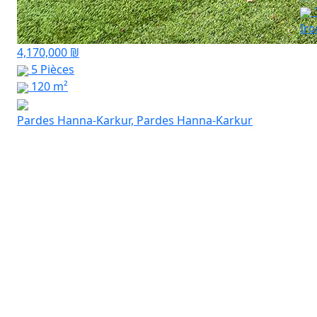
Ir
4,170,000 ₪
5 Pièces
120 m²
Pardes Hanna-Karkur, Pardes Hanna-Karkur