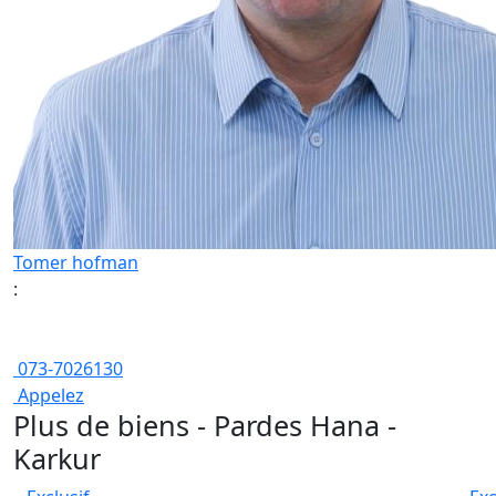
Tomer hofman
:
073-7026130
Appelez
Plus de biens - Pardes Hana -
Karkur