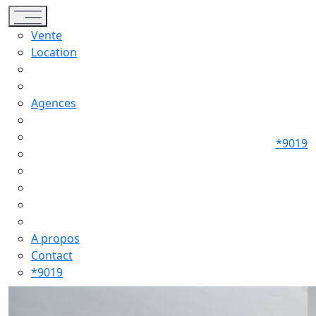
Toggle navigation
Vente
Location
Agences
*9019
A propos
Contact
*9019