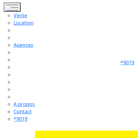
Toggle navigation
Vente
Location
Agences
*9019
A propos
Contact
*9019