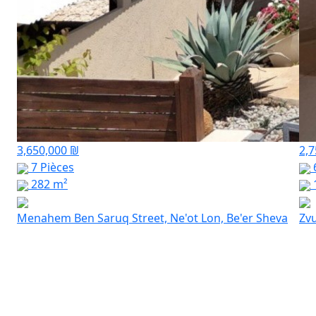
3,650,000 ₪
2,7
7 Pièces
282 m²
Menahem Ben Saruq Street, Ne'ot Lon, Be'er Sheva
Zvu