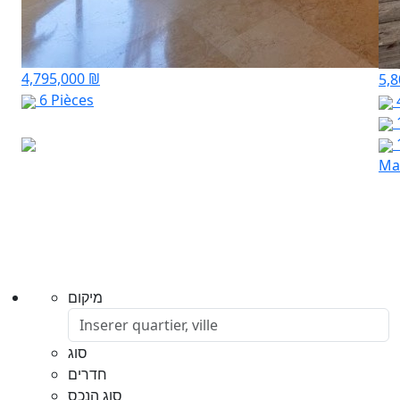
4,795,000 ₪
5,
6 Pièces
Mar
מיקום
סוג
חדרים
סוג הנכס