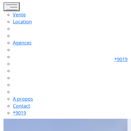
Toggle navigation
Vente
Location
Agences
*9019
A propos
Contact
*9019