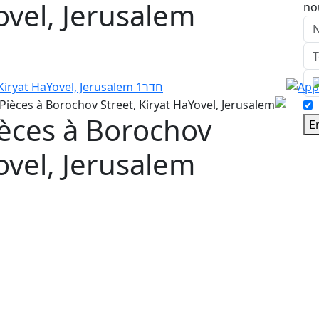
ovel, Jerusalem
no
èces à Borochov
E
ovel, Jerusalem