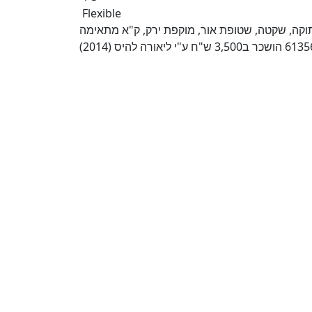
Flexible
ב פינת קליימן, סמוך לסופר וקרוב למרכז המסחרי. 3 מתוקה, שקטה, שטופת אור, מוקפת ירק, ק"א מתאימה