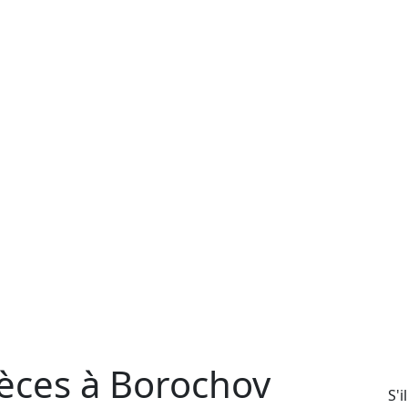
èces à Borochov
S'