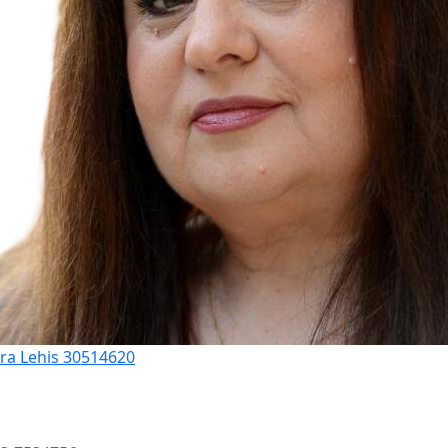
ora Lehis 30514620