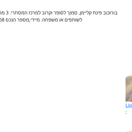
בורוכו
לשותפים או משפחה. מיידי,מספר הנכס 613568 הושכר ב3,500 ש"ח ע"י ליאורה להיס (2014)
Li
: