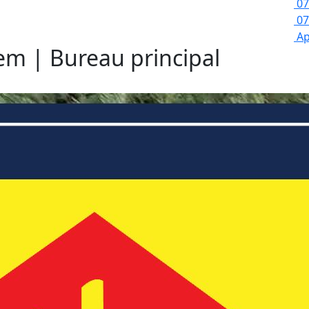
07
07
Ap
lem | Bureau principal