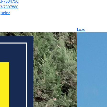
3-7534756
3-7597880
pelez
Luxe