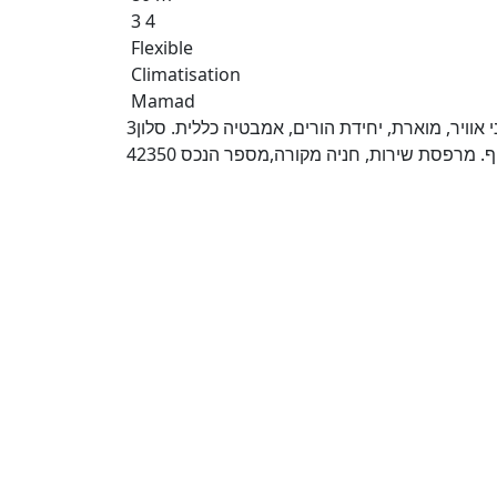
3 4
Flexible
Climatisation
Mamad
3חד' נדירה ומרווחת במשה קול, 80מ"ר, לנוף שקט. 4 כיווני אוויר, מוארת, יחידת הורים, אמבטיה כללית. סלון
. מרפסת שירות, חניה מקורה,מספר הנכס 42350