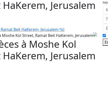
it HaKerem, Jerusalem
no
èces à Moshe Kol
E
it HaKerem, Jerusalem