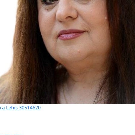
ora Lehis 30514620