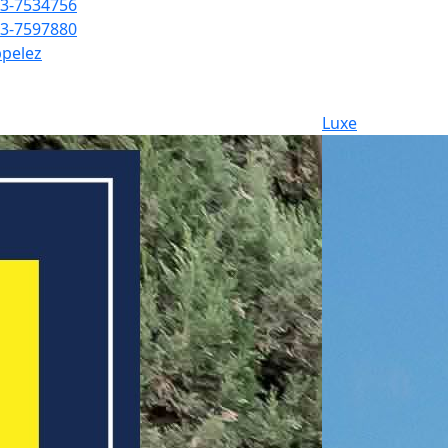
3-7534756
3-7597880
pelez
Luxe