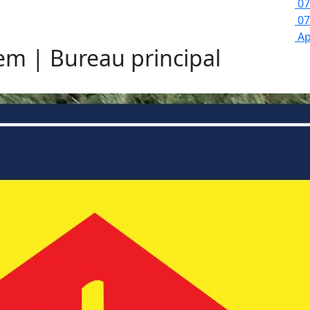
07
07
Ap
lem | Bureau principal