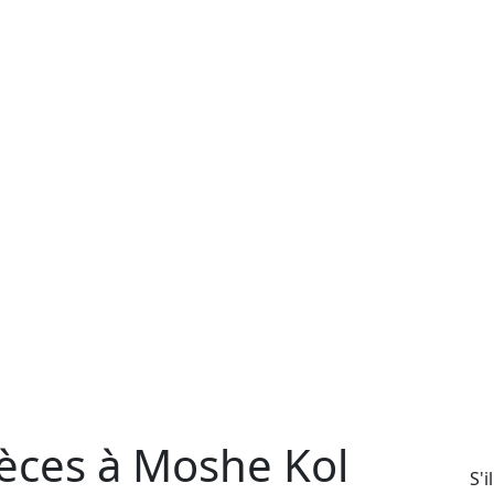
èces à Moshe Kol
S'