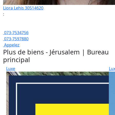
Liora Lehis 30514620
:
073-7534756
073-7597880
Appelez
Plus de biens - Jérusalem | Bureau
principal
Luxe
Lu