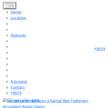
Toggle navigation
Vente
Location
Agences
*9019
A propos
Contact
*9019