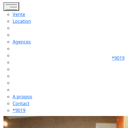
Toggle navigation
Vente
Location
Agences
*9019
A propos
Contact
*9019