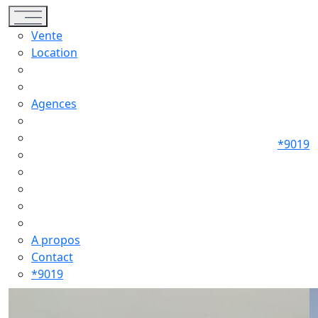
Toggle navigation
Vente
Location
Agences
*9019
A propos
Contact
*9019