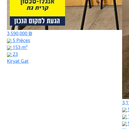
3,590,000 ₪
5 Pièces
153 m²
23
Kiryat Gat
3,1