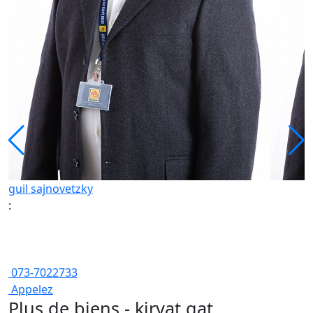
guil sajnovetzky
:
073-7022733
Appelez
Plus de biens - kiryat gat