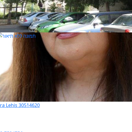
ora Lehis 30514620