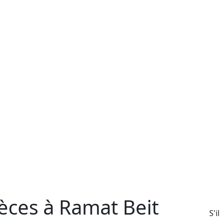
èces à Ramat Beit
S'