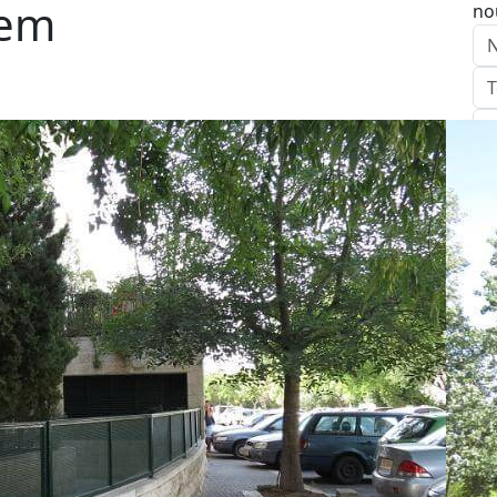
lem
no
E