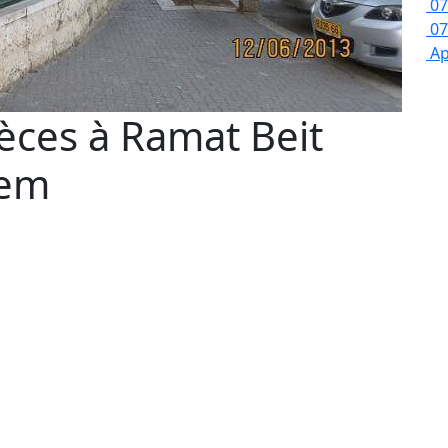
07
07
Ap
èces à Ramat Beit
lem