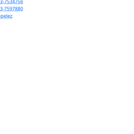
3-7534756
3-7597880
pelez