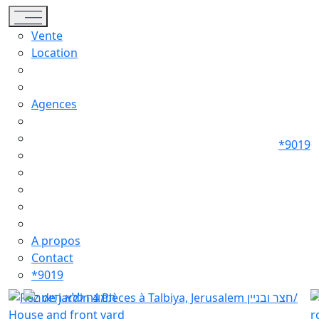
Toggle navigation
Vente
Location
Agences
*9019
A propos
Contact
*9019