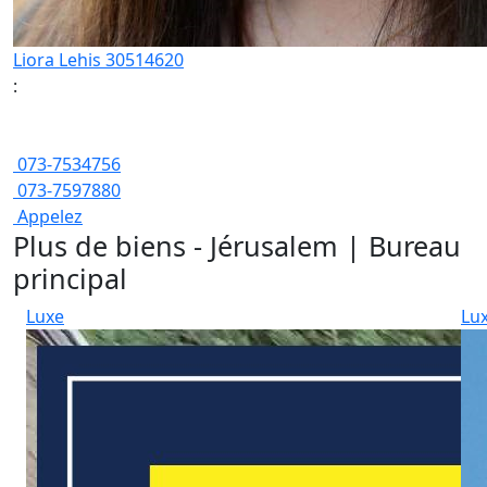
Liora Lehis 30514620
:
073-7534756
073-7597880
Appelez
Plus de biens - Jérusalem | Bureau
principal
Luxe
Lu