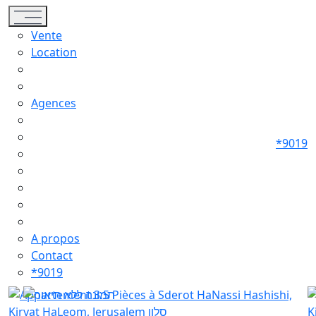
Toggle navigation
Vente
Location
Agences
*9019
A propos
Contact
*9019