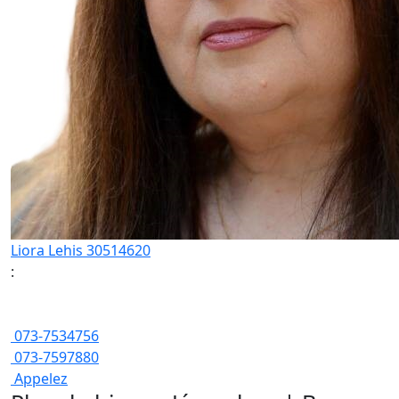
Liora Lehis 30514620
:
073-7534756
073-7597880
Appelez