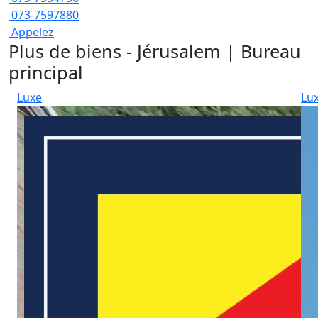
073-7597880
Appelez
Plus de biens - Jérusalem | Bureau
principal
Luxe
Lu