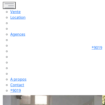
Toggle navigation
Vente
Location
Agences
*9019
A propos
Contact
*9019