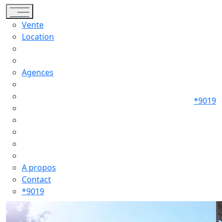
Toggle navigation
Vente
Location
Agences
*9019
A propos
Contact
*9019