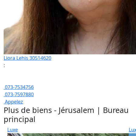
Liora Lehis 30514620
:
073-7534756
073-7597880
Appelez
Plus de biens - Jérusalem | Bureau
principal
Luxe
Lu