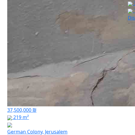
Dis
37,500,000 ₪
219 m²
German Colony, Jerusalem