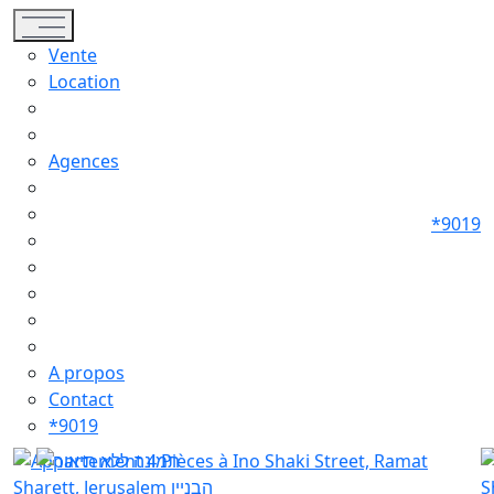
Toggle navigation
Vente
Location
Agences
*9019
A propos
Contact
*9019