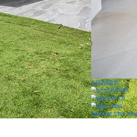
4,350,000 ₪
6 חדרים
180 מ"ר
קומה 1
ירון, פרדס חנה כרכור