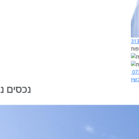
07
שיו
נכסים נ