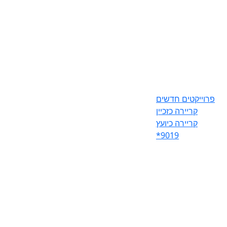
פרוייקטים חדשים
קריירה כזכיין
קריירה כיועץ
*9019