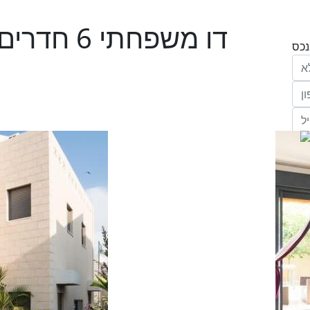
דו משפחתי
הריני נותן בזאת את הסכמתי המפורשת לקבל
מחב' אנגלו סכסון סוכנות לנכסים (ישראל 1992)
"ל,
ווק
יים
דום
ידע
ח