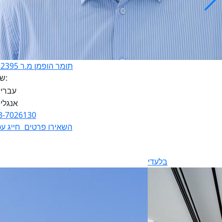
תומר הופמן מ.ר 3132395
שפות:
3-7026130
השאירו פרטים
חייג עכ
בלעדי