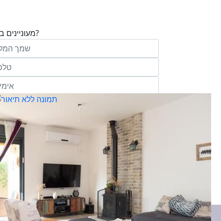
מעוניינים בנכס?
בע"מ ו/או מי מטעמה ("אנגלו סכסון") בדוא
במסרונים ובשיחת טלפון שיווקית, הצעות ודברי שי
ופרסומת כהגדרתם בחוק וכן, שפרטיי האיש
יישמרו במאגריה וישמשו אותה לשליחת מידע ולקי
פעילותיה, לרבות אך לא רק, לעריכת ניתוח מ
למדיניות הפרטיות של החברה.
ומחקר סטטיסטי.
של