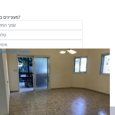
מעוניינים בנכס?
בע"מ ו/או מי מטעמה ("אנגלו סכסון") בדוא
במסרונים ובשיחת טלפון שיווקית, הצעות ודברי שי
ופרסומת כהגדרתם בחוק וכן, שפרטיי האיש
יישמרו במאגריה וישמשו אותה לשליחת מידע ולקי
פעילותיה, לרבות אך לא רק, לעריכת ניתוח מ
למדיניות הפרטיות של החברה.
ומחקר סטטיסטי.
של