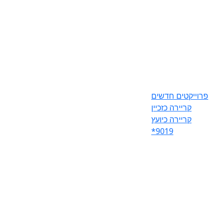
פרוייקטים חדשים
קריירה כזכיין
קריירה כיועץ
*9019