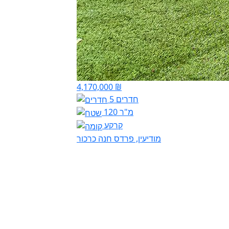
4,170,000 ₪
5 חדרים
120 מ"ר
קרקע
מודיעין, פרדס חנה כרכור