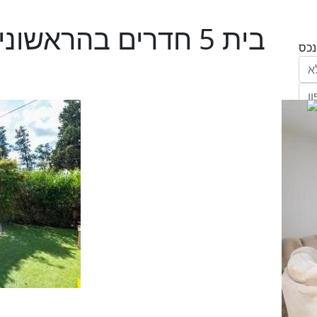
בית 5 חדרים בהראשונים, פרדס חנה כרכור
הריני נותן בזאת את הסכמתי המפורשת לקבל
מחב' אנגלו סכסון סוכנות לנכסים (ישראל 1992)
"ל,
ווק
יים
דום
ידע
ח