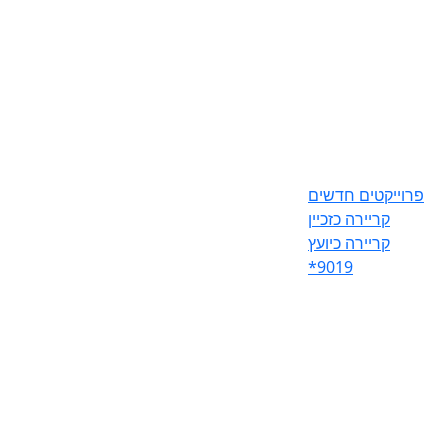
פרוייקטים חדשים
קריירה כזכיין
קריירה כיועץ
*9019