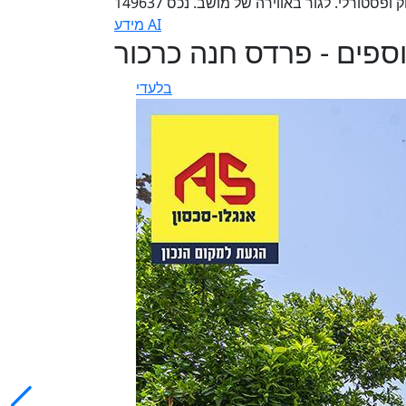
סטורלי. לגור באווירה של מושב. נכס 149637
מידע AI
וספים - פרדס חנה כרכור
בלעדי