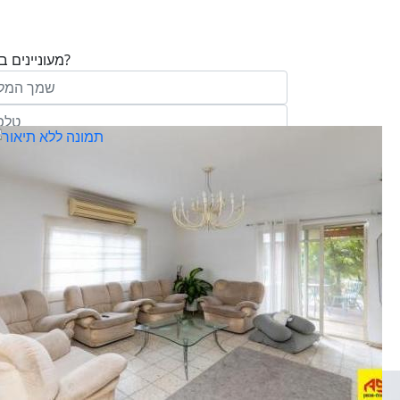
מעוניינים בנכס?
בע"מ ו/או מי מטעמה ("אנגלו סכסון") בדוא
במסרונים ובשיחת טלפון שיווקית, הצעות ודברי שי
ופרסומת כהגדרתם בחוק וכן, שפרטיי האיש
יישמרו במאגריה וישמשו אותה לשליחת מידע ולקי
פעילותיה, לרבות אך לא רק, לעריכת ניתוח מ
למדיניות הפרטיות של החברה.
ומחקר סטטיסטי.
של