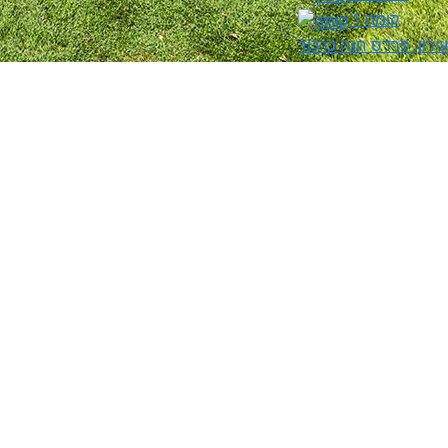
קומה 1
ירון, פרדס חנה כרכור