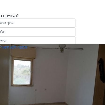
מעוניינים בנכס?
בע"מ ו/או מי מטעמה ("אנגלו סכסון") בדוא
במסרונים ובשיחת טלפון שיווקית, הצעות ודברי שי
ופרסומת כהגדרתם בחוק וכן, שפרטיי האיש
יישמרו במאגריה וישמשו אותה לשליחת מידע ולקי
פעילותיה, לרבות אך לא רק, לעריכת ניתוח מ
למדיניות הפרטיות של החברה.
ומחקר סטטיסטי.
של