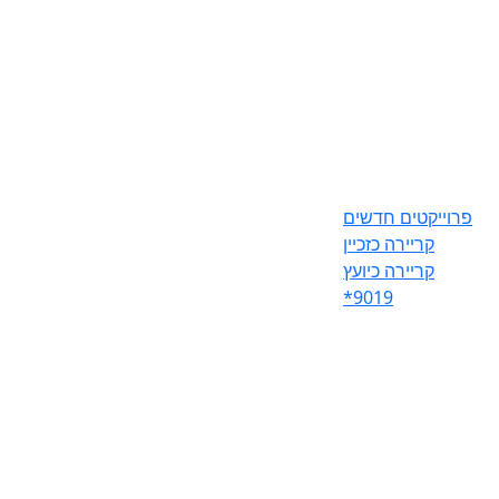
פרוייקטים חדשים
קריירה כזכיין
קריירה כיועץ
*9019