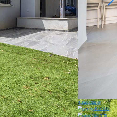
4,350,000 ₪
6 חדרים
180 מ"ר