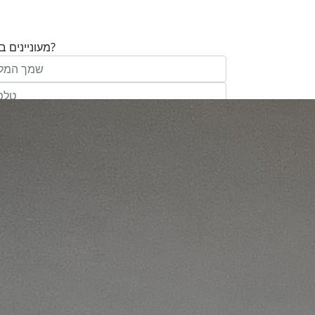
מעוניינים בנכס?
בע"מ ו/או מי מטעמה ("אנגלו סכסון") בדוא
במסרונים ובשיחת טלפון שיווקית, הצעות ודברי שי
ופרסומת כהגדרתם בחוק וכן, שפרטיי האיש
יישמרו במאגריה וישמשו אותה לשליחת מידע ולקי
פעילותיה, לרבות אך לא רק, לעריכת ניתוח מ
למדיניות הפרטיות של החברה.
ומחקר סטטיסטי.
של