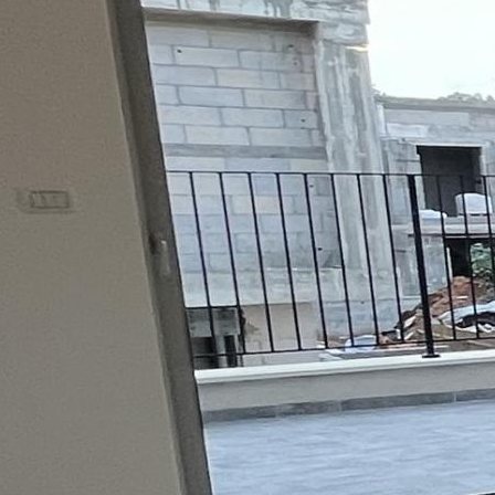
אודי קובו מ.ר 3183031
שפות:
3-7534721