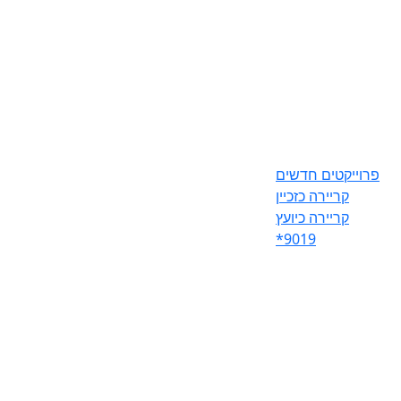
פרוייקטים חדשים
קריירה כזכיין
קריירה כיועץ
*9019