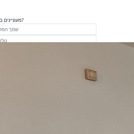
מעוניינים בנכס?
בע"מ ו/או מי מטעמה ("אנגלו סכסון") בדוא
במסרונים ובשיחת טלפון שיווקית, הצעות ודברי שי
ופרסומת כהגדרתם בחוק וכן, שפרטיי האיש
יישמרו במאגריה וישמשו אותה לשליחת מידע ולקי
פעילותיה, לרבות אך לא רק, לעריכת ניתוח מ
למדיניות הפרטיות של החברה.
ומחקר סטטיסטי.
של