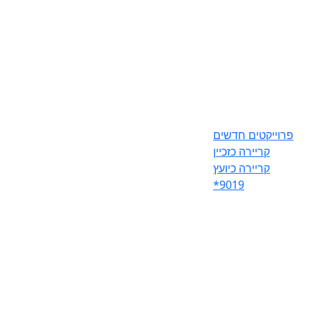
פרוייקטים חדשים
קריירה כזכיין
קריירה כיועץ
*9019