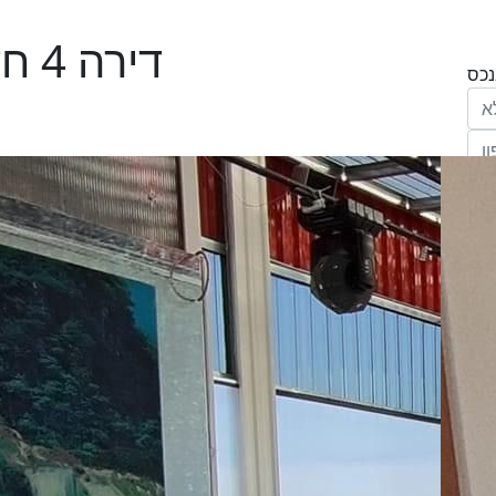
דירה 4 חדרים ביהושפט, ערד
הריני נותן בזאת את הסכמתי המפורשת לקבל
מחב' אנגלו סכסון סוכנות לנכסים (ישראל 1992)
"ל,
ווק
יים
דום
ידע
ח