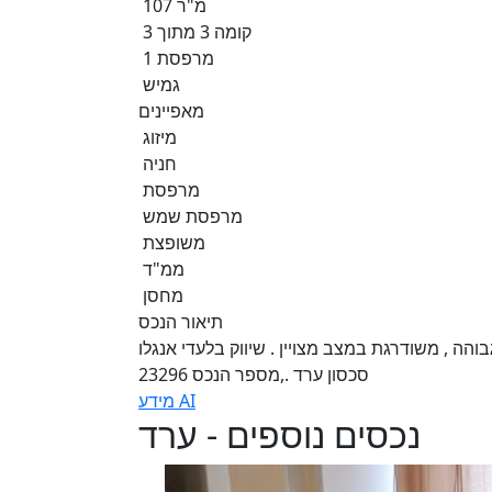
107 מ"ר
קומה 3 מתוך 3
1 מרפסת
גמיש
מאפיינים
מיזוג
חניה
מרפסת
מרפסת שמש
משופצת
ממ"ד
מחסן
תיאור הנכס
 גבוהה , משודרגת במצב מצויין . שיווק בלעדי אנגלו
סכסון ערד .,מספר הנכס 23296
מידע AI
נכסים נוספים - ערד