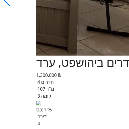
1,300,000 ₪
4 חדרים
107 מ"ר
קומה 3
על הנכס
דירה
4