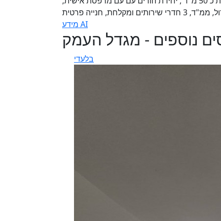
5 חדרים, 120 מ"ר בנוי, פרגולה כ 30 מ"ר , גינה מסודרת כ 50 מ"ר , יחידת הורים עם עם מרפסת אישית,
ומקלחת, חנייה פרטית
מידע AI
ים נוספים - מגדל העמק
בלעדי