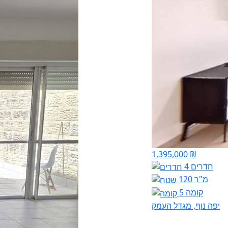
1,395,000 ₪
4 חדרים
120 מ"ר
קומה 5
יפה נוף, מגדל העמק