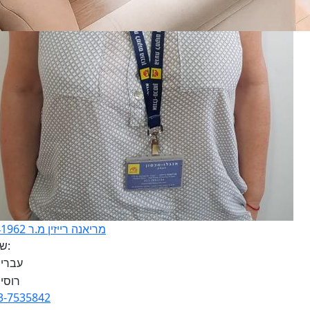
מריאנה רייזין מ.ר 3141962
שפות:
3-7535842