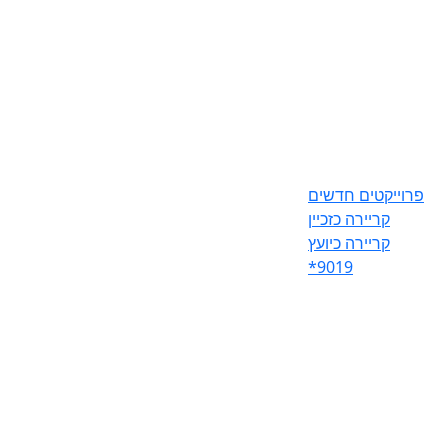
פרוייקטים חדשים
קריירה כזכיין
קריירה כיועץ
*9019