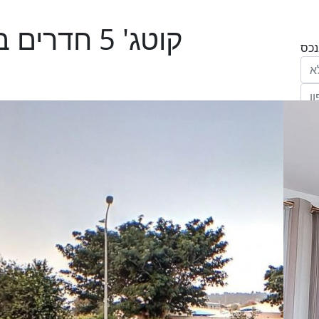
קוטג' 5 חדרים בהשרון, מגדל העמק
הריני נותן בזאת את הסכמתי המפורשת לקבל
מחב' אנגלו סכסון סוכנות לנכסים (ישראל 1992)
"ל,
ווק
יים
דום
ידע
ח