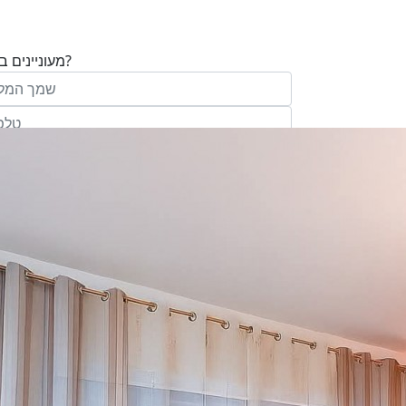
מעוניינים בנכס?
בע"מ ו/או מי מטעמה ("אנגלו סכסון") בדוא
במסרונים ובשיחת טלפון שיווקית, הצעות ודברי שי
ופרסומת כהגדרתם בחוק וכן, שפרטיי האיש
יישמרו במאגריה וישמשו אותה לשליחת מידע ולקי
פעילותיה, לרבות אך לא רק, לעריכת ניתוח מ
למדיניות הפרטיות של החברה.
ומחקר סטטיסטי.
של