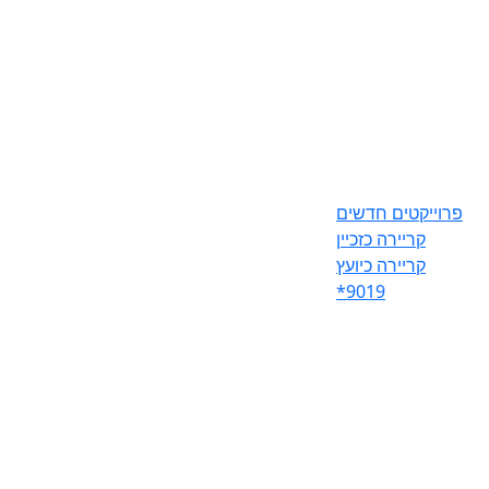
פרוייקטים חדשים
קריירה כזכיין
קריירה כיועץ
*9019