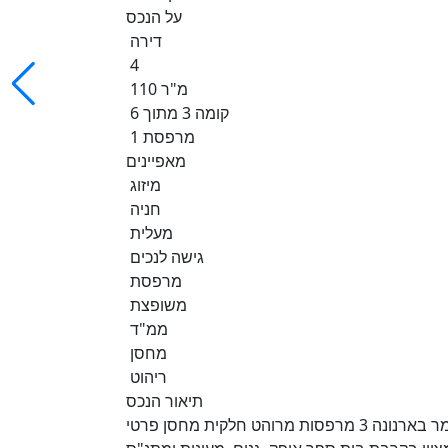
על הנכס
דירה
4
110 מ"ר
קומה 3 מתוך 6
1 מרפסת
מאפיינים
מיזוג
חניה
מעלית
גישה לנכים
מרפסת
משופצת
ממ"ד
מחסן
ריהוט
תיאור הנכס
דירת 4 חדרים מרווחת ומוארת במיקום מבוקש במיוחד 126 מר בארנונה 3 מרפסות מרוהט חלקית מחסן פרטי