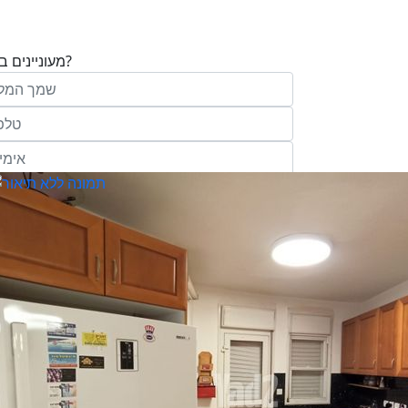
מעוניינים בנכס?
בע"מ ו/או מי מטעמה ("אנגלו סכסון") בדוא
במסרונים ובשיחת טלפון שיווקית, הצעות ודברי שי
ופרסומת כהגדרתם בחוק וכן, שפרטיי האיש
יישמרו במאגריה וישמשו אותה לשליחת מידע ולקי
פעילותיה, לרבות אך לא רק, לעריכת ניתוח מ
למדיניות הפרטיות של החברה.
ומחקר סטטיסטי.
של