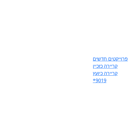
פרוייקטים חדשים
קריירה כזכיין
קריירה כיועץ
*9019