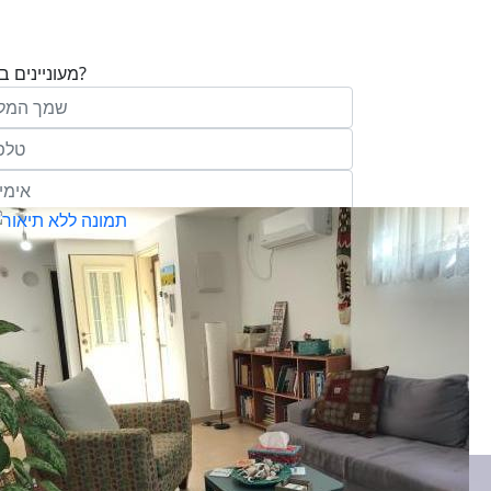
מעוניינים בנכס?
בע"מ ו/או מי מטעמה ("אנגלו סכסון") בדוא
במסרונים ובשיחת טלפון שיווקית, הצעות ודברי שי
ופרסומת כהגדרתם בחוק וכן, שפרטיי האיש
יישמרו במאגריה וישמשו אותה לשליחת מידע ולקי
פעילותיה, לרבות אך לא רק, לעריכת ניתוח מ
למדיניות הפרטיות של החברה.
ומחקר סטטיסטי.
של