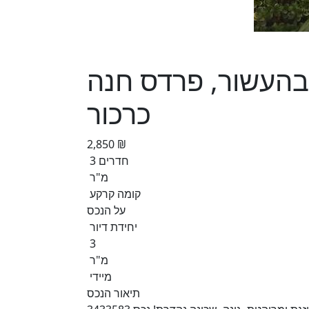
 3 חדרים בהעשור, פרדס חנה
כרכור
2,850 ₪
3 חדרים
מ"ר
קומה קרקע
על הנכס
יחידת דיור
3
מ"ר
מיידי
תיאור הנכס