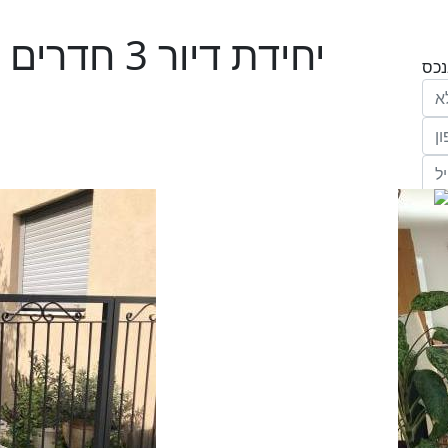
יחידת דיור
הריני נותן בזאת את הסכמתי המפורשת לקבל
מחב' אנגלו סכסון סוכנות לנכסים (ישראל 1992)
"ל,
ווק
יים
דום
ידע
ח