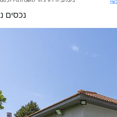
ביובלים, יח' דיור 3 חד' להשכרה מיידית, ממוזגת ומרוהטת, גינה, שכונה נהדרת! נכס 3433583
שיו
נכסים נ