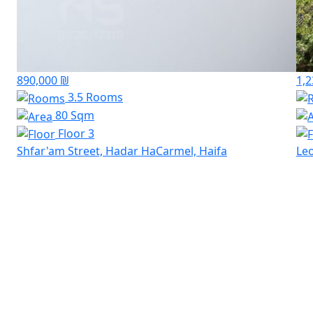
890,000 ₪
1,2
3.5 Rooms
80 Sqm
Floor 3
Shfar'am Street, Hadar HaCarmel, Haifa
Leo