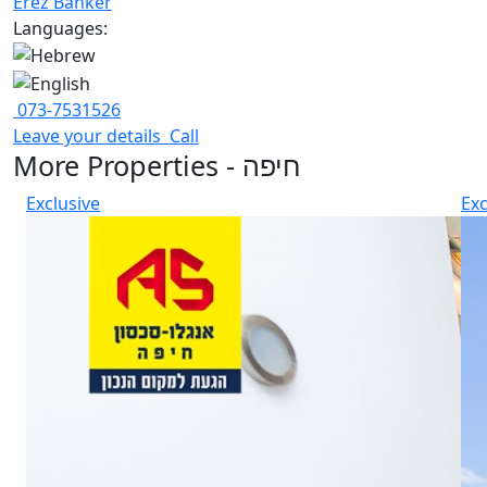
Erez Banker
Languages:
073-7531526
Leave your details
Call
More Properties - חיפה
Exclusive
Exc