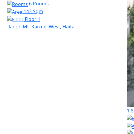
6 Rooms
143 Sqm
Floor 1
Ilanot, Mt. Karmel West, Haifa
1,8