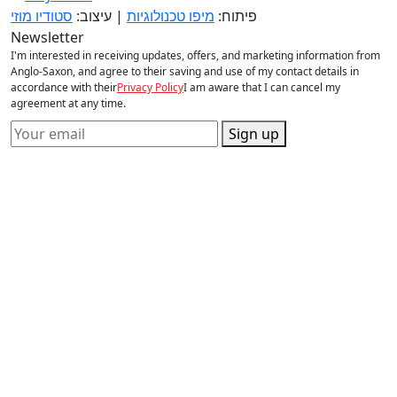
פיתוח:
מיפו טכנולוגיות
| עיצוב:
סטודיו מוזי
Newsletter
I'm interested in receiving updates, offers, and marketing information from
Anglo-Saxon, and agree to their saving and use of my contact details in
accordance with their
Privacy Policy
I am aware that I can cancel my
agreement at any time.
Sign up