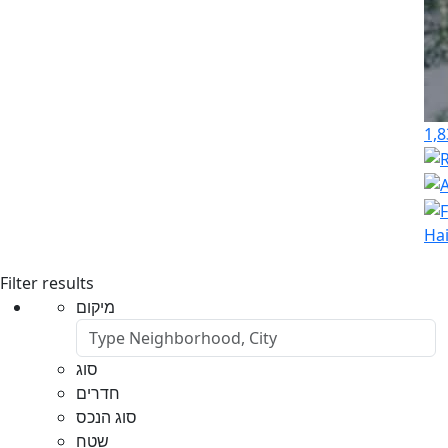
1,8
Hai
Filter results
מיקום
סוג
חדרים
סוג הנכס
שטח