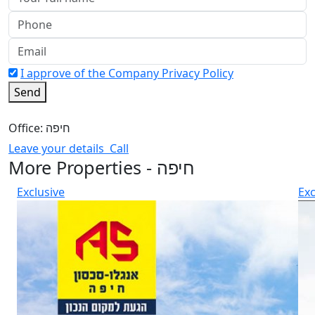
I approve of the Company Privacy Policy
Send
Office: חיפה
Leave your details
Call
More Properties - חיפה
Exclusive
Exc