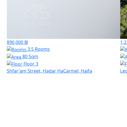
890,000 ₪
1,2
3.5 Rooms
80 Sqm
Floor 3
Shfar'am Street, Hadar HaCarmel, Haifa
Leo